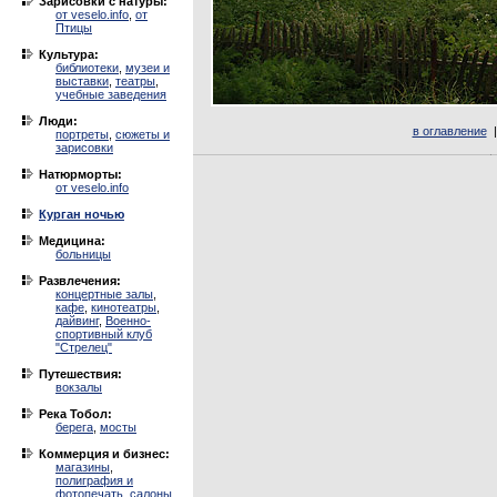
Зарисовки с натуры:
от veselo.info
,
от
Птицы
Культура:
библиотеки
,
музеи и
выставки
,
театры
,
учебные заведения
Люди:
в оглавление
портреты
,
сюжеты и
зарисовки
Натюрморты:
от veselo.info
Курган ночью
Медицина:
больницы
Развлечения:
концертные залы
,
кафе
,
кинотеатры
,
дайвинг
,
Военно-
спортивный клуб
"Стрелец"
Путешествия:
вокзалы
Река Тобол:
берега
,
мосты
Коммерция и бизнес:
магазины
,
полиграфия и
фотопечать
,
салоны