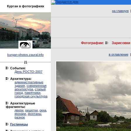
Курган в фотографиях
на главную
Фотографии:
Зарисовки
в оглавление
kurgan-photos.zaural.info
События:
День РОСТО-2007
Архитектура:
административные
здания
,
современная
архитектура
,
старый
город
,
памятники,
городская скульптура
Архитектурные
фрагменты:
двери
,
решетки
,
окна
,
фонари
,
фонтаны
,
разное
Гостиницы