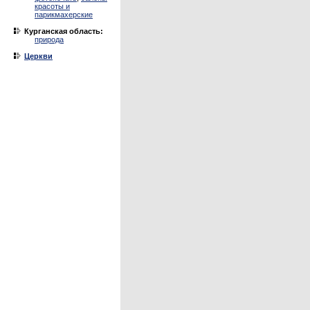
красоты и
парикмахерские
Курганская область:
природа
Церкви