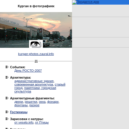
Курган в фотографиях
kurgan-photos.zaural.info
События:
День РОСТО-2007
Архитектура:
административные здания
,
современная архитектура
,
старый
город
,
памятники, городская
скульптура
Архитектурные фрагменты:
двери
,
решетки
,
окна
,
фонари
,
фонтаны
,
разное
Гостиницы
Зарисовки с натуры:
от veselo.info
,
от Птицы