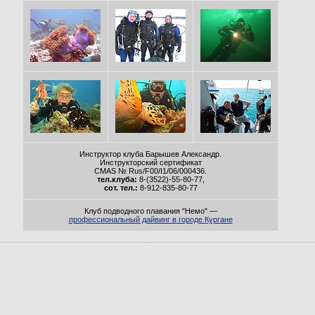
Инструктор клуба Барышев Александр.
Инструкторский сертификат
CMAS № Rus/F00/I1/06/000436.
тел.клуба:
8-(3522)-55-80-77,
сот. тел.:
8-912-835-80-77
Клуб подводного плавания "Немо" —
профессиональный дайвинг в городе Кургане