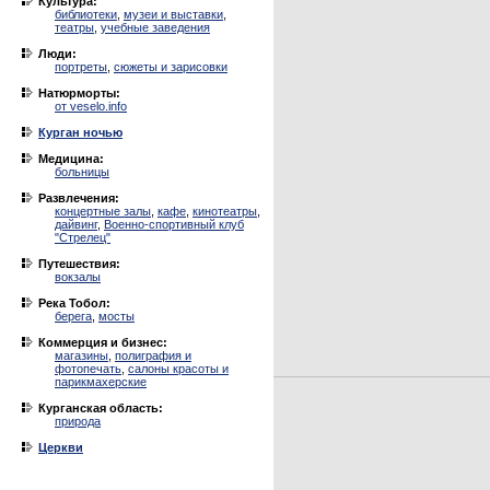
Культура:
библиотеки
,
музеи и выставки
,
театры
,
учебные заведения
Люди:
портреты
,
сюжеты и зарисовки
Натюрморты:
от veselo.info
Курган ночью
Медицина:
больницы
Развлечения:
концертные залы
,
кафе
,
кинотеатры
,
дайвинг
,
Военно-спортивный клуб
"Стрелец"
Путешествия:
вокзалы
Река Тобол:
берега
,
мосты
Коммерция и бизнес:
магазины
,
полиграфия и
фотопечать
,
салоны красоты и
парикмахерские
Курганская область:
природа
Церкви