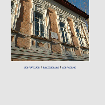
предыдущая
|
в оглавление
|
следующая