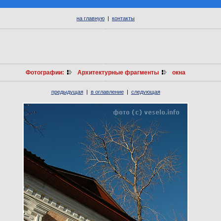
на главную
|
контакты
Фотографии:
Архитектурные фрагменты
окна
предыдущая
|
в оглавление
|
следующая