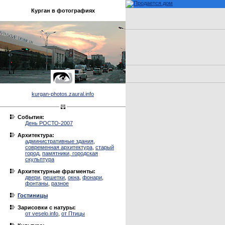
Курган в фотографиях
kurgan-photos.zaural.info
События:
День РОСТО-2007
Архитектура:
административные здания
,
современная архитектура
,
старый
город
,
памятники, городская
скульптура
Архитектурные фрагменты:
двери
,
решетки
,
окна
,
фонари
,
фонтаны
,
разное
Гостиницы
Зарисовки с натуры:
от veselo.info
,
от Птицы