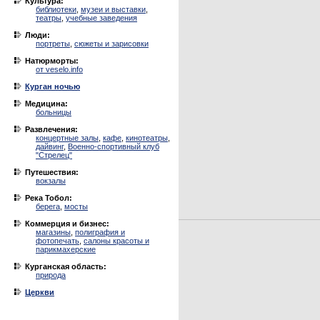
Культура:
библиотеки
,
музеи и выставки
,
театры
,
учебные заведения
Люди:
портреты
,
сюжеты и зарисовки
Натюрморты:
от veselo.info
Курган ночью
Медицина:
больницы
Развлечения:
концертные залы
,
кафе
,
кинотеатры
,
дайвинг
,
Военно-спортивный клуб
"Стрелец"
Путешествия:
вокзалы
Река Тобол:
берега
,
мосты
Коммерция и бизнес:
магазины
,
полиграфия и
фотопечать
,
салоны красоты и
парикмахерские
Курганская область:
природа
Церкви