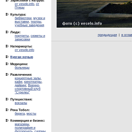
Зарисовки с натуры:
от veselo.info
,
от
Птицы
Культура:
библиотеки
,
музеи и
выставки
,
театры
,
учебные заведения
Люди:
предыдущая
|
в огла
портреты
,
сюжеты и
зарисовки
Натюрморты:
от veselo.info
Курган ночью
Медицина:
больницы
Развлечения:
концертные залы
,
кафе
,
кинотеатры
,
дайвинг
,
Военно-
спортивный клуб
"Стрелец"
Путешествия:
вокзалы
Река Тобол:
берега
,
мосты
Коммерция и бизнес:
магазины
,
полиграфия и
фотопечать
,
салоны