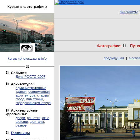
Курган в фотографиях
на главную
Фотографии:
Путе
предыдущая
|
в огла
kurgan-photos.zaural.info
События:
День РОСТО-2007
Архитектура:
административные
здания
,
современная
архитектура
,
старый
город
,
памятники,
городская скульптура
Архитектурные
фрагменты:
двери
,
решетки
,
окна
,
фонари
,
фонтаны
,
разное
Гостиницы