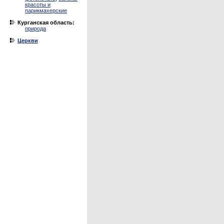
красоты и
парикмахерские
Курганская область:
природа
Церкви