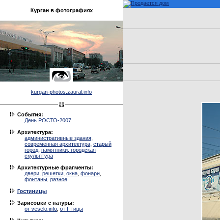
Курган в фотографиях
kurgan-photos.zaural.info
События:
День РОСТО-2007
Архитектура:
административные здания
,
современная архитектура
,
старый
город
,
памятники, городская
скульптура
Архитектурные фрагменты:
двери
,
решетки
,
окна
,
фонари
,
фонтаны
,
разное
Гостиницы
Зарисовки с натуры:
от veselo.info
,
от Птицы