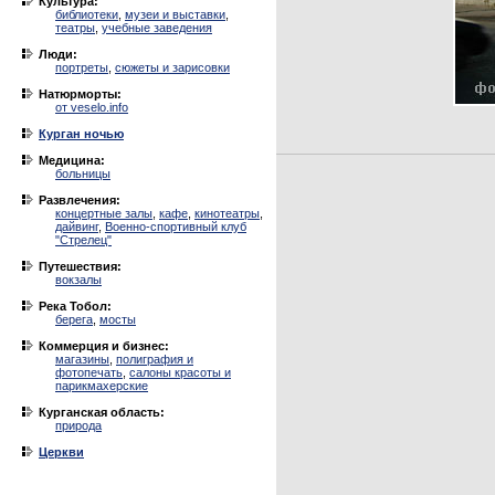
Культура:
библиотеки
,
музеи и выставки
,
театры
,
учебные заведения
Люди:
портреты
,
сюжеты и зарисовки
Натюрморты:
от veselo.info
Курган ночью
Медицина:
больницы
Развлечения:
концертные залы
,
кафе
,
кинотеатры
,
дайвинг
,
Военно-спортивный клуб
"Стрелец"
Путешествия:
вокзалы
Река Тобол:
берега
,
мосты
Коммерция и бизнес:
магазины
,
полиграфия и
фотопечать
,
салоны красоты и
парикмахерские
Курганская область:
природа
Церкви