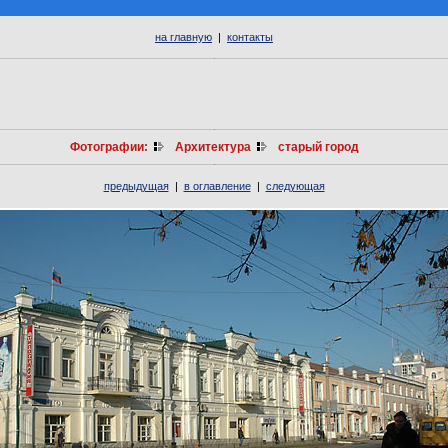
на главную
|
контакты
Фотографии:
Архитектура
старый город
предыдущая
|
в оглавление
|
следующая