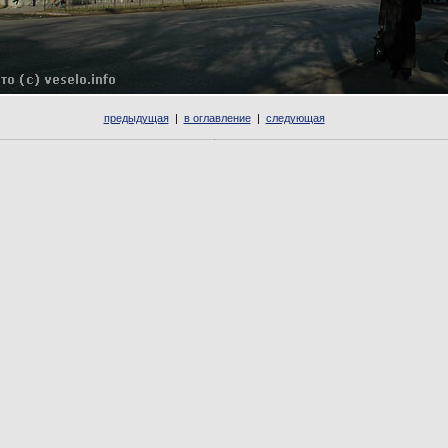
предыдущая
|
в оглавление
|
следующая