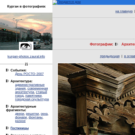
Курган в фотографиях
на главную
Фотографии:
Архите
предыдущая
|
в огла
kurgan-photos.zaural.info
События:
День РОСТО-2007
Архитектура:
административные
здания
,
современная
архитектура
,
старый
город
,
памятники,
городская скульптура
Архитектурные
фрагменты:
двери
,
решетки
,
окна
,
фонари
,
фонтаны
,
разное
Гостиницы