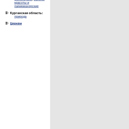
красоты и
парикмахерские
Курганская область:
природа
Церкви