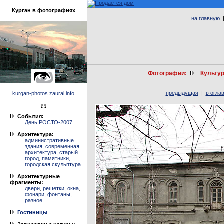
Курган в фотографиях
на главную
Фотографии:
Культу
предыдущая
|
в огла
kurgan-photos.zaural.info
События:
День РОСТО-2007
Архитектура:
административные
здания
,
современная
архитектура
,
старый
город
,
памятники,
городская скульптура
Архитектурные
фрагменты:
двери
,
решетки
,
окна
,
фонари
,
фонтаны
,
разное
Гостиницы