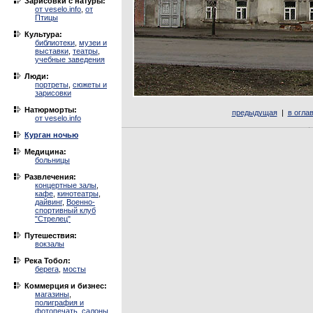
Зарисовки с натуры:
от veselo.info
,
от
Птицы
Культура:
библиотеки
,
музеи и
выставки
,
театры
,
учебные заведения
Люди:
портреты
,
сюжеты и
зарисовки
Натюрморты:
предыдущая
|
в огла
от veselo.info
Курган ночью
Медицина:
больницы
Развлечения:
концертные залы
,
кафе
,
кинотеатры
,
дайвинг
,
Военно-
спортивный клуб
"Стрелец"
Путешествия:
вокзалы
Река Тобол:
берега
,
мосты
Коммерция и бизнес:
магазины
,
полиграфия и
фотопечать
,
салоны