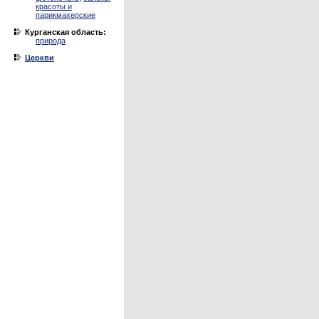
красоты и
парикмахерские
Курганская область:
природа
Церкви